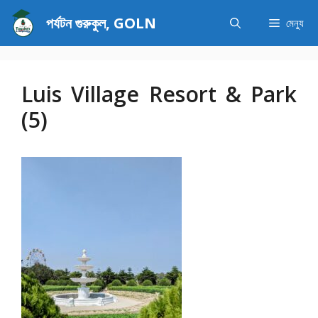
এড়িেয়
পর্যটন গুরুকুল, GOLN
মেন্যু
লেখায়
যান
Luis Village Resort & Park
(5)