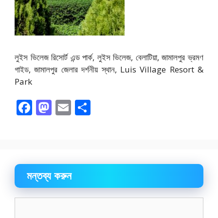
লুইস ভিলেজ রিসোর্ট এন্ড পার্ক, লুইস ভিলেজ, বেলাটিয়া, জামালপুর ভ্রমণ
গাইড, জামালপুর জেলার দর্শনীয় স্থান, Luis Village Resort &
Park
F
M
E
S
ac
as
m
h
e
to
ai
ar
b
d
l
e
o
o
মন্তব্য করুন
o
n
k
মন্তব্য