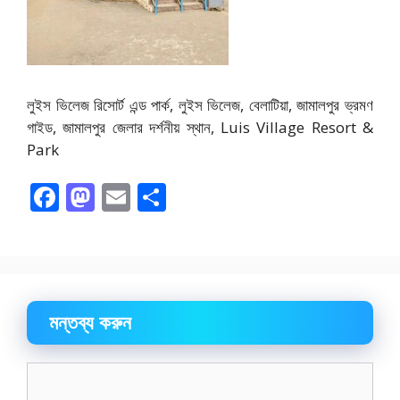
লুইস ভিলেজ রিসোর্ট এন্ড পার্ক, লুইস ভিলেজ, বেলাটিয়া, জামালপুর ভ্রমণ
গাইড, জামালপুর জেলার দর্শনীয় স্থান, Luis Village Resort &
Park
F
M
E
S
ac
as
m
h
e
to
ai
ar
b
d
l
e
o
o
মন্তব্য করুন
o
n
k
মন্তব্য