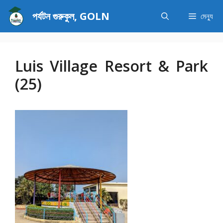
এড়িেয়
পর্যটন গুরুকুল, GOLN
মেন্যু
লেখায়
যান
Luis Village Resort & Park
(25)