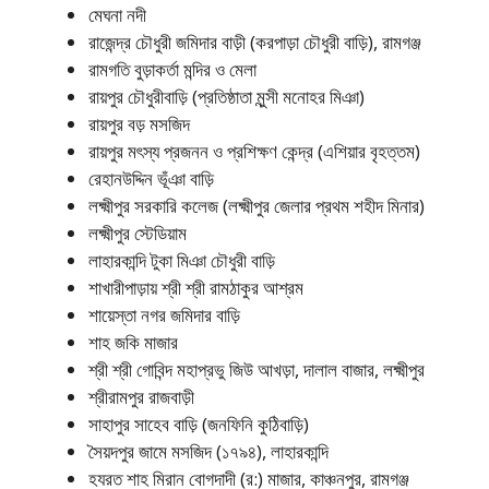
মেঘনা নদী
রাজেন্দ্র চৌধুরী জমিদার বাড়ী (করপাড়া চৌধুরী বাড়ি), রামগঞ্জ
রামগতি বুড়াকর্তা মন্দির ও মেলা
রায়পুর চৌধুরীবাড়ি (প্রতিষ্ঠাতা মুন্সী মনোহর মিঞা)
রায়পুর বড় মসজিদ
রায়পুর মৎস্য প্রজনন ও প্রশিক্ষণ কেন্দ্র (এশিয়ার বৃহত্তম)
রেহানউদ্দিন ভূঁঞা বাড়ি
লক্ষ্মীপুর সরকারি কলেজ (লক্ষ্মীপুর জেলার প্রথম শহীদ মিনার)
লক্ষ্মীপুর স্টেডিয়াম
লাহারকান্দি টুকা মিঞা চৌধুরী বাড়ি
শাখারীপাড়ায় শ্রী শ্রী রামঠাকুর আশ্রম
শায়েস্তা নগর জমিদার বাড়ি
শাহ জকি মাজার
শ্রী শ্রী গোবিন্দ মহাপ্রভু জিউ আখড়া, দালাল বাজার, লক্ষ্মীপুর
শ্রীরামপুর রাজবাড়ী
সাহাপুর সাহেব বাড়ি (জনফিনি কুঠিবাড়ি)
সৈয়দপুর জামে মসজিদ (১৭৯৪), লাহারকান্দি
হযরত শাহ মিরান বোগদাদী (র:) মাজার, কাঞ্চনপুর, রামগঞ্জ