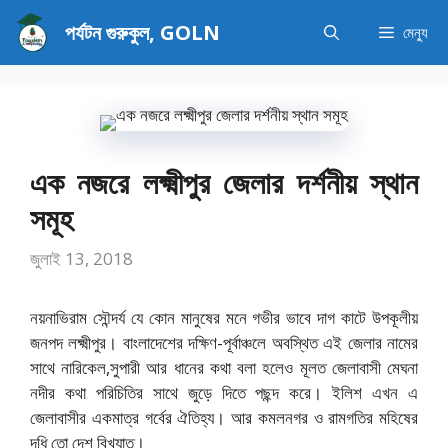
এড়িেয়
পর্যটন গুরুকুল, GOLN
মেন্যু
লেখায়
যান
এক নজরে লক্ষ্মীপুর জেলার দর্শনীয় স্থান
সমূহ
জুলাই 13, 2018
নয়নাভিরাম সৌন্দর্য যে কোন মানুষের মনে গভীর ভাবে দাগ কাটে উপকূলীয়
জনপদ লক্ষ্মীপুর। বাংলাদেশের দক্ষিণ-পূর্বাঞ্চলে অবস্থিত এই জেলার নামের
সাথে নারিকেল,সুপারী আর ধানের কথা বলা হলেও মূলত জেলাবাসী মেঘনা
নদীর কথা পরিচিতির সাথে জুড়ে দিতে পছন্দ করে। ইলিশ এখন এ
জেলাবাসীর একমাত্র গর্বের ঐতিহ্য। আর কমলনগর ও রামগতির মহিষের
দধি তো দেশ বিখ্যাত।