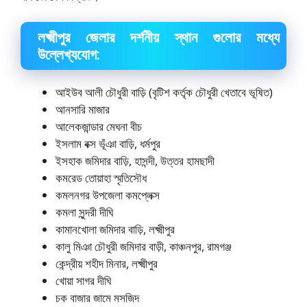
লক্ষ্মীপুর জেলার দর্শনীয় স্থান গুলোর মধ্যে
উল্লেখ্যযোগ:
আইউব আলী চৌধুরী বাড়ি (বৃটিশ কর্তৃক চৌধুরী খেতাবে ভূষিত)
আনসারি মাজার
আলেকজান্ডার মেঘনা বীচ
ইসলাম বক্স ভূঁঞা বাড়ি, ধর্মপুর
ইসহাক জমিদার বাড়ি, হাসন্দী, উত্তর হামছাদী
কমরেড তোয়াহা স্মৃতিসৌধ
কমলনগর উপজেলা কমপ্লেক্স
কমলা সুন্দরী দীঘি
কামানখোলা জমিদার বাড়ি, লক্ষ্মীপুর
কালু মিঞা চৌধুরী জমিদার বাড়ী, কাঞ্চনপুর, রামগঞ্জ
কেন্দ্রীয় শহীদ মিনার, লক্ষ্মীপুর
খোয়া সাগর দীঘি
চক বাজার জামে মসজিদ