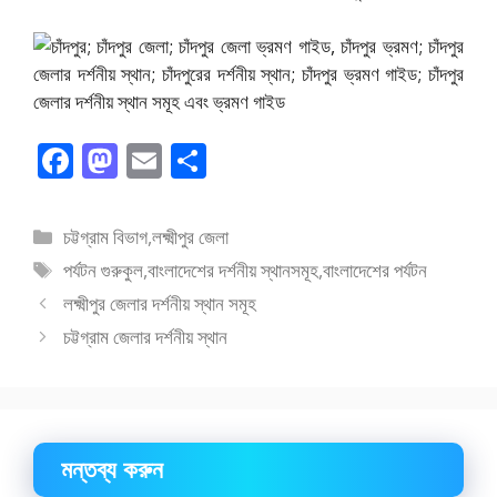
F
M
E
S
ac
as
m
h
e
to
ai
ar
বিভাগ
চট্টগ্রাম বিভাগ
,
লক্ষ্মীপুর জেলা
b
d
l
e
সমূহ
ট্যাগ
পর্যটন গুরুকুল
,
বাংলাদেশের দর্শনীয় স্থানসমূহ
,
বাংলাদেশের পর্যটন
o
o
সমূহ
লক্ষ্মীপুর জেলার দর্শনীয় স্থান সমূহ
o
n
চট্টগ্রাম জেলার দর্শনীয় স্থান
k
মন্তব্য করুন