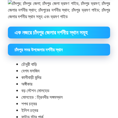
এক নজরে চাঁদপুর জেলার দর্শনীয় স্থান সমূহ
চাঁদপুর সদর উপজেলার দর্শনীয় স্থান
চৌধুরী বাড়ি
বেগম মসজিদ
কালীবাড়ী মন্দির
অঙ্গীকার
বড় স্টেশন মোলহেড
মোলহেড : ত্রিনদীর সঙ্গমস্থল
শপথ চত্বর
ইলিশ চত্বর
ফাইভ স্টার পার্ক