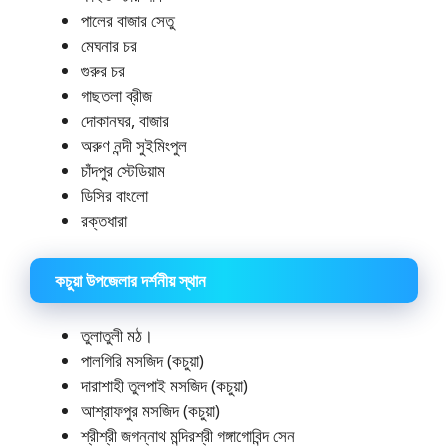
পালের বাজার সেতু
মেঘনার চর
গুরুর চর
গাছতলা ব্রীজ
দোকানঘর, বাজার
অরুণ নন্দী সুইমিংপুল
চাঁদপুর স্টেডিয়াম
ডিসির বাংলো
রক্তধারা
কচুয়া উপজেলার দর্শনীয় স্থান
তুলাতুলী মঠ।
পালগিরি মসজিদ (কচুয়া)
দারাশাহী তুলপাই মসজিদ (কচুয়া)
আশ্রাফপুর মসজিদ (কচুয়া)
শ্রীশ্রী জগন্নাথ মন্দিরশ্রী গঙ্গাগোবিন্দ সেন