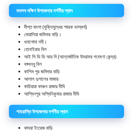
মতলব দক্ষিণ উপজেলার দর্শনীয় স্থান
দীপ্ত বাংলা (মুক্তিযুদ্ধের স্মারক ভাস্কর্য)
বোয়ালিয়া জমিদার বাড়ি।
ধনাগোদা নদী।
হোনাইরার বিল
আই সি ডি ডি আর বি (আন্তর্জাতিক উদরাময় গবেষণা কেন্দ্র)
বঙ্গবন্ধু বিল
কাশিম পুর জমিদার বাড়ি
আলাল দুলালের মাজার
কাচিয়ারা কাঞ্চন রাজার দীঘি
আশ্বিনপুর অশ্বিনিকুমার রাজার দীঘি
শাহরাস্তি উপজেলার দর্শনীয় স্থান
কাদরা ইংরেজ বাড়ি