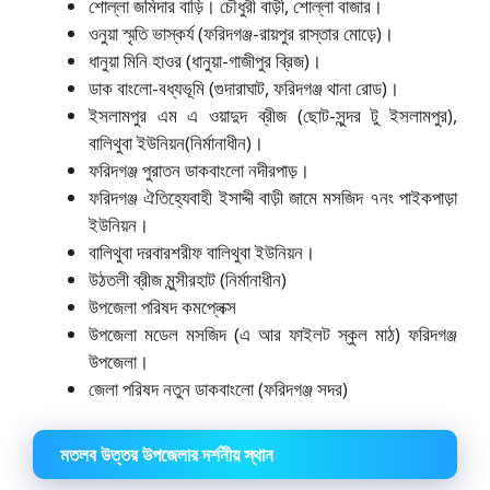
শোল্লা জমিদার বাড়ি। চৌধুরী বাড়ী, শোল্লা বাজার।
ওনুয়া স্মৃতি ভাস্কর্য (ফরিদগঞ্জ-রায়পুর রাস্তার মোড়ে)।
ধানুয়া মিনি হাওর (ধানুয়া-গাজীপুর ব্রিজ)।
ডাক বাংলো-বধ্যভূমি (গুদারাঘাট, ফরিদগঞ্জ থানা রোড)।
ইসলামপুর এম এ ওয়াদুদ ব্রীজ (ছোট-সুন্দর টু ইসলামপুর),
বালিথুবা ইউনিয়ন(নির্মানাধীন)।
ফরিদগঞ্জ পুরাতন ডাকবাংলো নদীরপাড়।
ফরিদগঞ্জ ঐতিহ্যেবাহী ইসাদ্দী বাড়ী জামে মসজিদ ৭নং পাইকপাড়া
ইউনিয়ন।
বালিথুবা দরবারশরীফ বালিথুবা ইউনিয়ন।
উঠতলী ব্রীজ মুন্সীরহাট (নির্মানাধীন)
উপজেলা পরিষদ কমপ্লেক্স
উপজেলা মডেল মসজিদ (এ আর ফাইলট স্কুল মাঠ) ফরিদগঞ্জ
উপজেলা।
জেলা পরিষদ নতুন ডাকবাংলো (ফরিদগঞ্জ সদর)
মতলব উত্তর উপজেলার দর্শনীয় স্থান