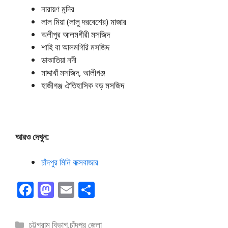
নারায়ণ মন্দির
লাল মিয়া (লালু দরবেশের) মাজার
অলীপুর আলমগীরী মসজিদ
শাহি বা আলমগিরি মসজিদ
ডাকাতিয়া নদী
মাদ্দাখাঁ মসজিদ, আলীগঞ্জ
হাজীগঞ্জ ঐতিহাসিক বড় মসজিদ
আরও দেখুন:
চাঁদপুর মিনি কক্সবাজার
F
M
E
S
ac
as
m
h
e
to
ai
ar
বিভাগ
চট্টগ্রাম বিভাগ
,
চাঁদপুর জেলা