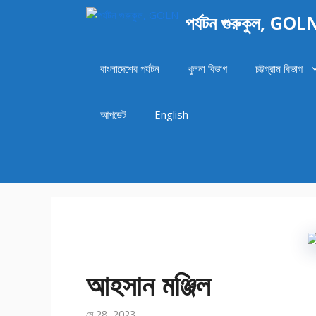
এড়িেয়
পর্যটন গুরুকুল, GOL
লেখায়
যান
বাংলাদেশের পর্যটন
খুলনা বিভাগ
চট্টগ্রাম বিভাগ
আপডেট
English
আহসান মঞ্জিল
মে 28, 2023