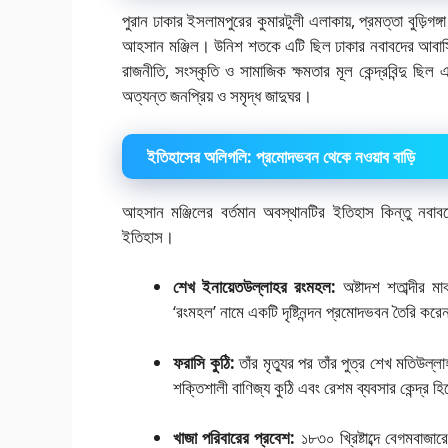
পুরান ঢাকার ইসলামপুরের কুমারটুলী এলাকায়, প্রমত্তা বুড়ি
আহসান মঞ্জিল। উনিশ শতকে এটি ছিল ঢাকার নবাবদের আবাসিক 
রাজনীতি, সংস্কৃতি ও সামাজিক ক্ষমতার মূল কেন্দ্রবিন্দু ছি
অত্যন্ত জনপ্রিয় ও সমৃদ্ধ জাদুঘর।
ইতিহাসের অলিগলি: প্রমোদভবন থেকে নওয়াব বাড়ি
আহসান মঞ্জিলের বর্তমান অবস্থানটির ইতিহাস কিন্তু নব
ইতিহাস।
শেখ ইনায়েতউল্লাহর রংমহল:
অষ্টাদশ শতাব্দীর 
‘রংমহল’ নামে একটি দৃষ্টিনন্দন প্রমোদভবন তৈরি কর
ফরাসি কুঠি:
তাঁর মৃত্যুর পর তাঁর পুত্র শেখ মতিউ
শক্তিশালী বাণিজ্য কুঠি এবং রেশম ব্যবসার কেন্দ্র 
খাজা পরিবারের প্রবেশ:
১৮৩০ খ্রিষ্টাব্দে বেগমবাজ