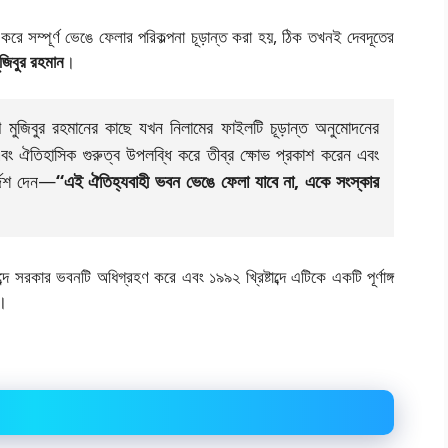
ি করে সম্পূর্ণ ভেঙে ফেলার পরিকল্পনা চূড়ান্ত করা হয়, ঠিক তখনই দেবদূতের
মুজিবুর রহমান
।
খ মুজিবুর রহমানের কাছে যখন নিলামের ফাইলটি চূড়ান্ত অনুমোদনের
এবং ঐতিহাসিক গুরুত্ব উপলব্ধি করে তীব্র ক্ষোভ প্রকাশ করেন এবং
্দেশ দেন—
“এই ঐতিহ্যবাহী ভবন ভেঙে ফেলা যাবে না, একে সংস্কার
াব্দে সরকার ভবনটি অধিগ্রহণ করে এবং ১৯৯২ খ্রিষ্টাব্দে এটিকে একটি পূর্ণাঙ্গ
য়।