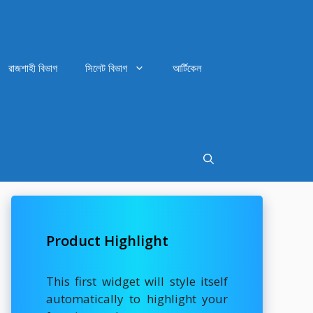
রাজশাহী বিভাগ
সিলেট বিভাগ
আর্টিকেল
Product Highlight
This first widget will style itself
automatically to highlight your