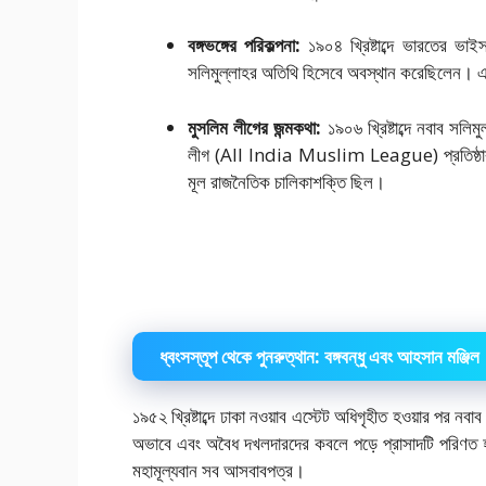
বঙ্গভঙ্গের পরিকল্পনা:
১৯০৪ খ্রিষ্টাব্দে ভারতের ভা
সলিমুল্লাহর অতিথি হিসেবে অবস্থান করেছিলেন। এখা
মুসলিম লীগের জন্মকথা:
১৯০৬ খ্রিষ্টাব্দে নবাব সল
লীগ (All India Muslim League) প্রতিষ্ঠার ভি
মূল রাজনৈতিক চালিকাশক্তি ছিল।
ধ্বংসস্তূপ থেকে পুনরুত্থান: বঙ্গবন্ধু এবং আহসান মঞ্জিল
১৯৫২ খ্রিষ্টাব্দে ঢাকা নওয়াব এস্টেট অধিগৃহীত হওয়ার পর ন
অভাবে এবং অবৈধ দখলদারদের কবলে পড়ে প্রাসাদটি পরিণত হ
মহামূল্যবান সব আসবাবপত্র।