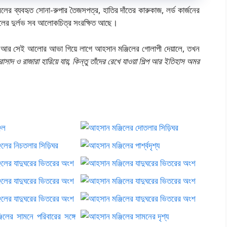
লের ব্যবহৃত সোনা-রুপার তৈজসপত্র, হাতির দাঁতের কারুকাজ, লর্ড কার্জনের
মলের দুর্লভ সব আলোকচিত্র সংরক্ষিত আছে।
, আর সেই আলোর আভা গিয়ে লাগে আহসান মঞ্জিলের গোলাপী দেয়ালে, তখন
রাসাদ ও রাজারা হারিয়ে যায়, কিন্তু তাঁদের রেখে যাওয়া শিল্প আর ইতিহাস অমর