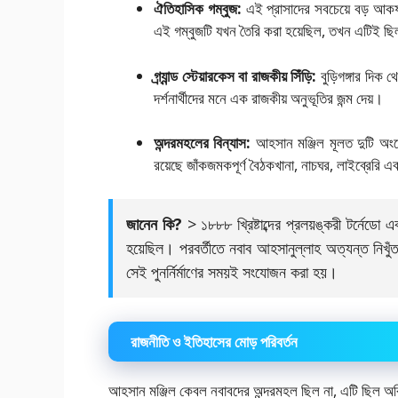
ঐতিহাসিক গম্বুজ:
এই প্রাসাদের সবচেয়ে বড় আকর্ষণ
এই গম্বুজটি যখন তৈরি করা হয়েছিল, তখন এটিই ছিল 
গ্র্যান্ড স্টেয়ারকেস বা রাজকীয় সিঁড়ি:
বুড়িগঙ্গার দিক থ
দর্শনার্থীদের মনে এক রাজকীয় অনুভূতির জন্ম দেয়।
অন্দরমহলের বিন্যাস:
আহসান মঞ্জিল মূলত দুটি অ
রয়েছে জাঁকজমকপূর্ণ বৈঠকখানা, নাচঘর, লাইব্রেরি 
জানেন কি?
> ১৮৮৮ খ্রিষ্টাব্দের প্রলয়ঙ্করী টর্নেডো এব
হয়েছিল। পরবর্তীতে নবাব আহসানুল্লাহ অত্যন্ত নিখুঁতভাব
সেই পুনর্নির্মাণের সময়ই সংযোজন করা হয়।
রাজনীতি ও ইতিহাসের মোড় পরিবর্তন
আহসান মঞ্জিল কেবল নবাবদের অন্দরমহল ছিল না, এটি ছিল অ