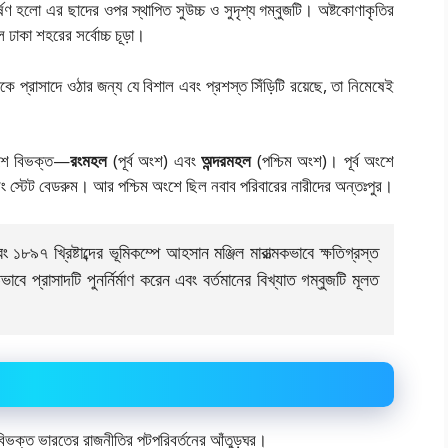
 হলো এর ছাদের ওপর স্থাপিত সুউচ্চ ও সুদৃশ্য গম্বুজটি। অষ্টকোণাকৃতির
ঢাকা শহরের সর্বোচ্চ চূড়া।
েকে প্রাসাদে ওঠার জন্য যে বিশাল এবং প্রশস্ত সিঁড়িটি রয়েছে, তা নিমেষেই
ংশে বিভক্ত—
রংমহল
(পূর্ব অংশ) এবং
অন্দরমহল
(পশ্চিম অংশ)। পূর্ব অংশে
এবং স্টেট বেডরুম। আর পশ্চিম অংশে ছিল নবাব পরিবারের নারীদের অন্তঃপুর।
ং ১৮৯৭ খ্রিষ্টাব্দের ভূমিকম্পে আহসান মঞ্জিল মারাত্মকভাবে ক্ষতিগ্রস্ত
ে প্রাসাদটি পুনর্নির্মাণ করেন এবং বর্তমানের বিখ্যাত গম্বুজটি মূলত
বিভক্ত ভারতের রাজনীতির পটপরিবর্তনের আঁতুড়ঘর।