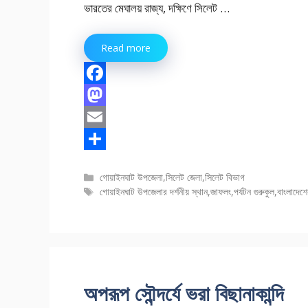
ভারতের মেঘালয় রাজ্য, দক্ষিণে সিলেট …
Read more
F
a
M
c
a
E
e
s
m
S
বিভাগ
গোয়াইনঘাট উপজেলা
,
সিলেট জেলা
,
সিলেট বিভাগ
b
t
a
h
সমূহ
ট্যাগ
গোয়াইনঘাট উপজেলার দর্শনীয় স্থান
,
জাফলং
,
পর্যটন গুরুকুল
,
বাংলাদেশে
o
o
i
a
সমূহ
o
d
l
r
k
o
e
n
অপরূপ সৌন্দর্যে ভরা বিছানাকান্দি