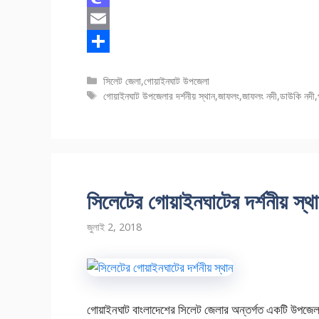
a
M
c
a
E
e
s
m
S
বিভাগ
সিলেট জেলা
,
গোয়াইনঘাট উপজেলা
b
t
a
h
সমূহ
ট্যাগ
গোয়াইনঘাট উপজেলার দর্শনীয় স্থান
,
জাফলং
,
জাফলং নদী
,
ডাউকি নদী
,
o
o
i
a
সমূহ
o
d
l
r
k
o
e
n
সিলেটের গোয়াইনঘাটের দর্শনীয় স্থ
জুলাই 2, 2018
গোয়াইনঘাট বাংলাদেশের সিলেট জেলার অন্তর্গত একটি উপজ