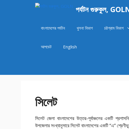
এড়িেয়
পর্যটন গুরুকুল, GOL
লেখায়
যান
বাংলাদেশের পর্যটন
খুলনা বিভাগ
চট্টগ্রাম বিভাগ
আপডেট
English
সিলেট
সিলেট জেলা বাংলাদেশের উত্তর-পূর্বাঞ্চলের একটি প্রশা
উপজেলার সংখ্যানুসারে সিলেট বাংলাদেশের একটি “এ” শ্রেণীভ