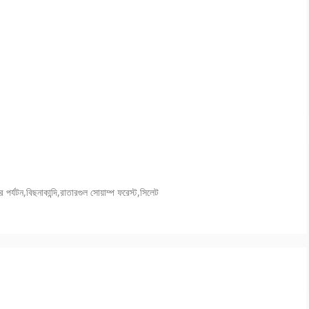
র পর্যটন
,
বিছনাকান্দি
,
রাতারগুল সোয়াম্প ফরেস্ট
,
সিলেট