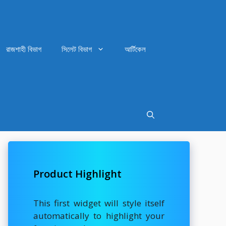
রাজশাহী বিভাগ
সিলেট বিভাগ
আর্টিকেল
Product Highlight
This first widget will style itself
automatically to highlight your