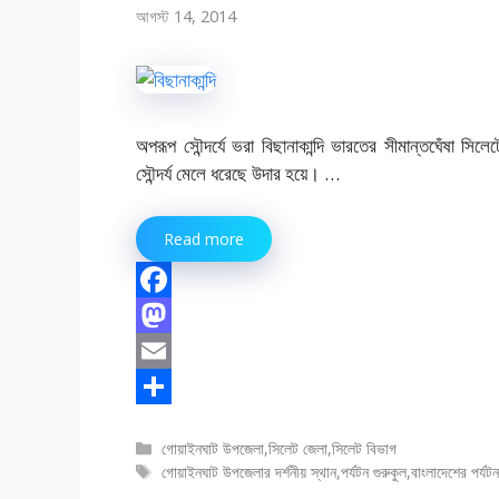
আগস্ট 14, 2014
অপরূপ সৌন্দর্যে ভরা বিছানাকান্দি ভারতের সীমান্তঘেঁষা স
সৌন্দর্য মেলে ধরেছে উদার হয়ে। …
Read more
F
a
M
c
a
E
e
s
m
S
বিভাগ
গোয়াইনঘাট উপজেলা
,
সিলেট জেলা
,
সিলেট বিভাগ
b
t
a
h
সমূহ
ট্যাগ
গোয়াইনঘাট উপজেলার দর্শনীয় স্থান
,
পর্যটন গুরুকুল
,
বাংলাদেশের পর্যট
o
o
i
a
সমূহ