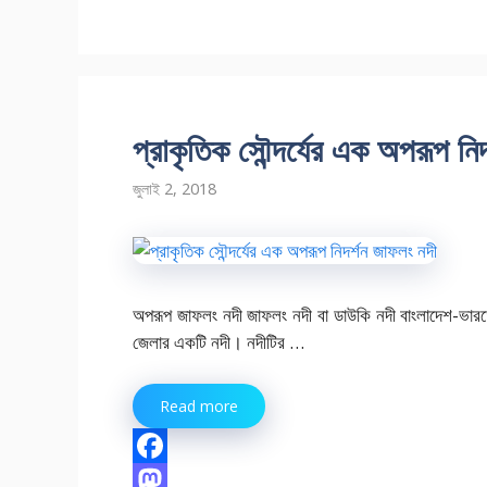
প্রাকৃতিক সৌন্দর্যের এক অপরূপ নি
জুলাই 2, 2018
অপরূপ জাফলং নদী জাফলং নদী বা ডাউকি নদী বাংলাদেশ-ভারতে
জেলার একটি নদী। নদীটির …
Read more
F