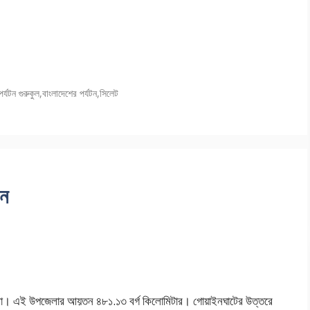
পর্যটন গুরুকুল
,
বাংলাদেশের পর্যটন
,
সিলেট
ান
েলা। এই উপজেলার আয়তন ৪৮১.১৩ বর্গ কিলোমিটার। গোয়াইনঘাটের উত্তরে