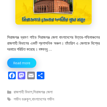
সিরাজগঞ্জ ভ্রমণ গাইড সিরাজগঞ্জ জেলা বাংলাদেশের উত্তর-পশ্চিমাঞ্চলের
রাজশাহী বিভাগের একটি প্রশাসনিক অঞ্চল। তাঁতশিল্প এ জেলাকে বিশ্বের
দরবারে পরিচিত করেছে। বঙ্গবন্ধু …
Read more
F
M
E
S
ac
as
m
h
e
to
ai
ar
বিভাগ
রাজশাহী বিভাগ
,
সিরাজগঞ্জ জেলা
b
d
l
e
সমূহ
ট্যাগ
পর্যটন গুরুকুল
,
বাংলাদেশের পর্যটন
o
o
সমূহ