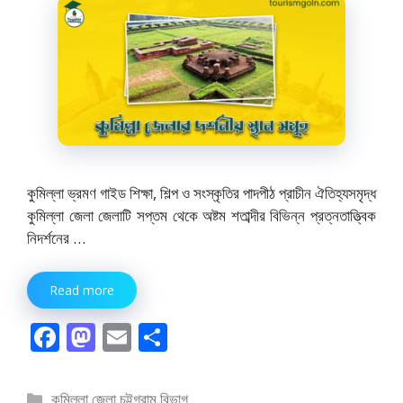
কুমিল্লা ভ্রমণ গাইড শিক্ষা, শিল্প ও সংস্কৃতির পাদপীঠ প্রাচীন ঐতিহ্যসমৃদ্ধ
কুমিল্লা জেলা জেলাটি সপ্তম থেকে অষ্টম শতাব্দীর বিভিন্ন প্রত্নতাত্ত্বিক
নিদর্শনের …
Read more
F
M
E
S
ac
as
m
h
e
to
ai
ar
বিভাগ
কুমিল্লা জেলা
,
চট্টগ্রাম বিভাগ