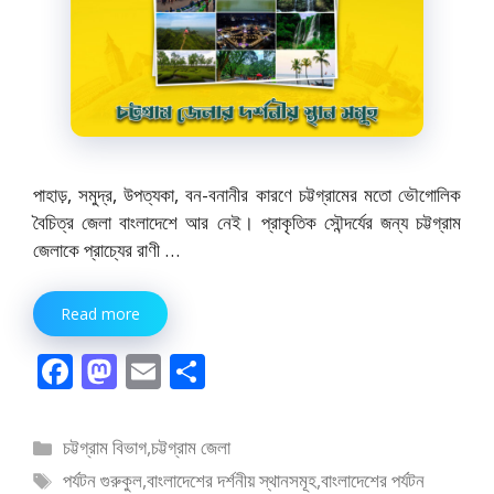
পাহাড়, সমুদ্র, উপত্যকা, বন-বনানীর কারণে চট্টগ্রামের মতো ভৌগোলিক
বৈচিত্র জেলা বাংলাদেশে আর নেই। প্রাকৃতিক সৌন্দর্যের জন্য চট্টগ্রাম
জেলাকে প্রাচ্যের রাণী …
Read more
F
M
E
S
ac
as
m
h
e
to
ai
ar
বিভাগ
চট্টগ্রাম বিভাগ
,
চট্টগ্রাম জেলা
b
d
l
e
সমূহ
ট্যাগ
পর্যটন গুরুকুল
,
বাংলাদেশের দর্শনীয় স্থানসমূহ
,
বাংলাদেশের পর্যটন