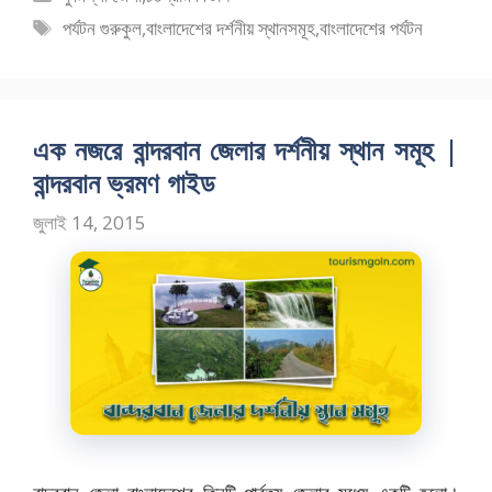
b
d
l
e
সমূহ
ট্যাগ
পর্যটন গুরুকুল
,
বাংলাদেশের দর্শনীয় স্থানসমূহ
,
বাংলাদেশের পর্যটন
o
o
সমূহ
o
n
k
এক নজরে বান্দরবান জেলার দর্শনীয় স্থান সমূহ |
বান্দরবান ভ্রমণ গাইড
জুলাই 14, 2015