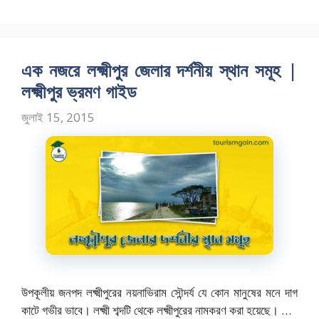
o
o
সমূহ
o
n
k
এক নজরে লক্ষ্মীপুর জেলার দর্শনীয় স্থান সমূহ |
লক্ষ্মীপুর ভ্রমণ গাইড
জুলাই 15, 2015
উপকূলীয় জনপদ লক্ষ্মীপুরের নয়নাভিরাম সৌন্দর্য যে কোন মানুষের মনে দাগ
কাটে গভীর ভাবে। লক্ষ্মী শব্দটি থেকে লক্ষ্মীপুরের নামকরণ করা হয়েছে। …