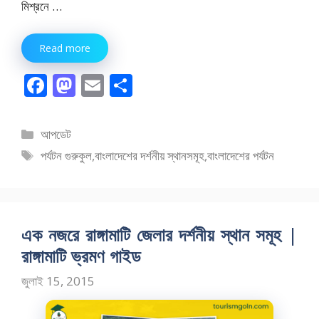
মিশ্রনে …
Read more
F
M
E
S
ac
as
m
h
e
to
ai
ar
বিভাগ
আপডেট
b
d
l
e
সমূহ
ট্যাগ
পর্যটন গুরুকুল
,
বাংলাদেশের দর্শনীয় স্থানসমূহ
,
বাংলাদেশের পর্যটন
o
o
সমূহ
o
n
k
এক নজরে রাঙ্গামাটি জেলার দর্শনীয় স্থান সমূহ |
রাঙ্গামাটি ভ্রমণ গাইড
জুলাই 15, 2015