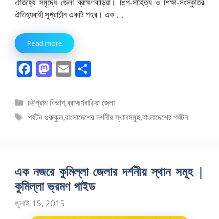
ঐতিহ্যে সমৃদ্ধে জেলা ব্রাহ্মণবাড়িয়া। শিল্প-সাহিত্য ও শিক্ষা-সংস্কৃতির
ঐতিহ্যবাহী সুপ্রাচীন একটি শহর। এক …
Read more
F
M
E
S
ac
as
m
h
e
to
ai
ar
বিভাগ
চট্টগ্রাম বিভাগ
,
ব্রাহ্মণবাড়িয়া জেলা
b
d
l
e
সমূহ
ট্যাগ
পর্যটন গুরুকুল
,
বাংলাদেশের দর্শনীয় স্থানসমূহ
,
বাংলাদেশের পর্যটন
o
o
সমূহ
o
n
k
এক নজরে কুমিল্লা জেলার দর্শনীয় স্থান সমূহ |
কুমিল্লা ভ্রমণ গাইড
জুলাই 15, 2015