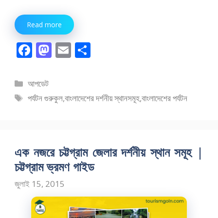
Read more
F
M
E
S
ac
as
m
h
e
to
ai
ar
বিভাগ
আপডেট
b
d
l
e
সমূহ
ট্যাগ
পর্যটন গুরুকুল
,
বাংলাদেশের দর্শনীয় স্থানসমূহ
,
বাংলাদেশের পর্যটন
o
o
সমূহ
o
n
k
এক নজরে চট্টগ্রাম জেলার দর্শনীয় স্থান সমূহ |
চট্টগ্রাম ভ্রমণ গাইড
জুলাই 15, 2015