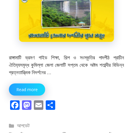
রাঙ্গামাটি ভ্রমণ গাইড শিক্ষা, শিল্প ও সংস্কৃতির পাদপীঠ প্রাচীন
ঐতিহ্যসমৃদ্ধ কুমিল্লা জেলা জেলাটি সপ্তম থেকে অষ্টম শতাব্দীর বিভিন্ন
প্রত্নতাত্ত্বিক নিদর্শনের …
Read more
F
M
E
S
ac
as
m
h
e
to
ai
ar
বিভাগ
আপডেট
সমূহ