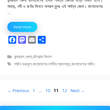
বান্দরবান জেলা বাংলাদেশের তিনটি পার্বত্য জেলার মধ্যে একটি হলো।
পাহাড়, নদী ও ঝর্ণার মিলনে অপরূপ সুন্দর এই পার্বত্য জেলা। বাংলাদেশের
…
Read more
F
M
E
S
ac
as
m
h
e
to
ai
ar
বিভাগ
বান্দরবান জেলা
,
চট্টগ্রাম বিভাগ
b
d
l
e
সমূহ
ট্যাগ
পর্যটন গুরুকুল
,
বাংলাদেশের দর্শনীয় স্থানসমূহ
,
বাংলাদেশের পর্যটন
o
o
সমূহ
o
n
k
Page
Page
Page
Page
←
Previous
1
…
10
11
12
Next
→