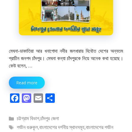
মেঘনা-ডাকাতিয়া আর ধনাগোদা নদীর জলধারায় বিধৌত দেশের অন্যতম
প্রাচীন জনপদ চাঁদপুর। মেঘনা কন্যা চাঁদপুরকে নিয়ে অনেক কথা হয়েছে।
কেউ বলেন, …
Read more
F
M
E
S
ac
as
m
h
e
to
ai
ar
বিভাগ
চট্টগ্রাম বিভাগ
,
চাঁদপুর জেলা
b
d
l
e
সমূহ
ট্যাগ
পর্যটন গুরুকুল
,
বাংলাদেশের দর্শনীয় স্থানসমূহ
,
বাংলাদেশের পর্যটন