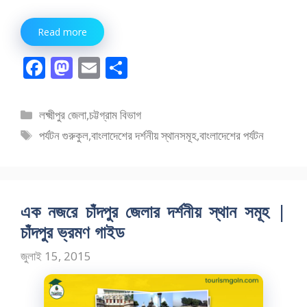
Read more
F
M
E
S
ac
as
m
h
e
to
ai
ar
বিভাগ
লক্ষ্মীপুর জেলা
,
চট্টগ্রাম বিভাগ
b
d
l
e
সমূহ
ট্যাগ
পর্যটন গুরুকুল
,
বাংলাদেশের দর্শনীয় স্থানসমূহ
,
বাংলাদেশের পর্যটন
o
o
সমূহ
o
n
k
এক নজরে চাঁদপুর জেলার দর্শনীয় স্থান সমূহ |
চাঁদপুর ভ্রমণ গাইড
জুলাই 15, 2015