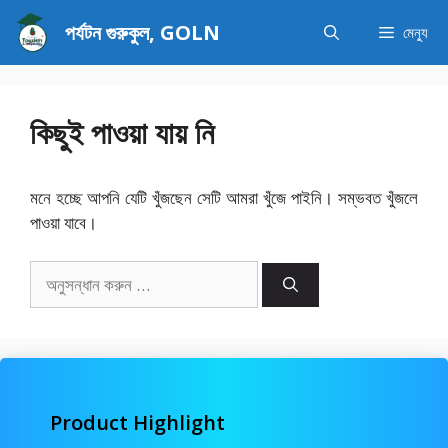
এড়িেয়
পর্যটন গুরুকুল, GOLN
মেন্যু
লেখায়
যান
কিছুই পাওয়া যায় নি
মনে হচ্ছে আপনি যেটি খুঁজছেন সেটি আমরা খুঁজে পাইনি। সম্ভবত খুঁজলে
পাওয়া যাবে।
অনুসন্ধানঃ
Product Highlight