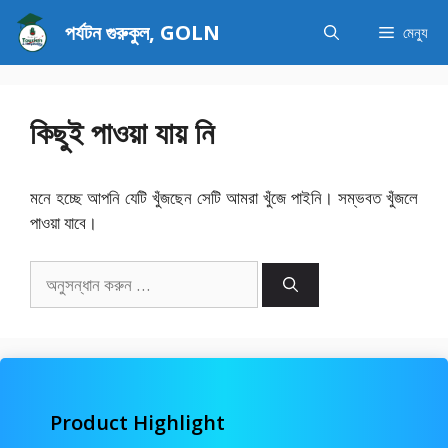
এড়িেয়
পর্যটন গুরুকুল, GOLN
মেন্যু
লেখায়
যান
কিছুই পাওয়া যায় নি
মনে হচ্ছে আপনি যেটি খুঁজছেন সেটি আমরা খুঁজে পাইনি। সম্ভবত খুঁজলে
পাওয়া যাবে।
অনুসন্ধানঃ
Product Highlight